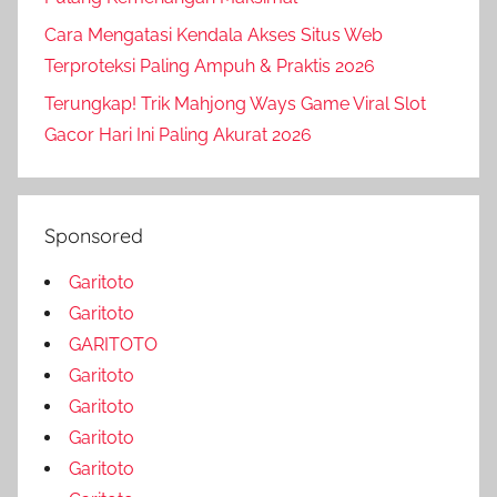
Cara Mengatasi Kendala Akses Situs Web
Terproteksi Paling Ampuh & Praktis 2026
Terungkap! Trik Mahjong Ways Game Viral Slot
Gacor Hari Ini Paling Akurat 2026
Sponsored
Garitoto
Garitoto
GARITOTO
Garitoto
Garitoto
Garitoto
Garitoto