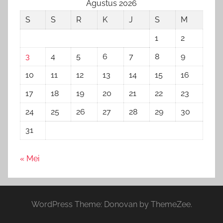
Agustus 2026
S
S
R
K
J
S
M
1
2
3
4
5
6
7
8
9
10
11
12
13
14
15
16
17
18
19
20
21
22
23
24
25
26
27
28
29
30
31
« Mei
WordPress Theme: Donovan by ThemeZee.