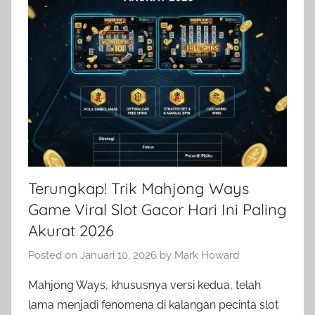
Terungkap! Trik Mahjong Ways
Game Viral Slot Gacor Hari Ini Paling
Akurat 2026
Posted on
Januari 10, 2026
by
Mark Howard
Mahjong Ways, khususnya versi kedua, telah
lama menjadi fenomena di kalangan pecinta slot